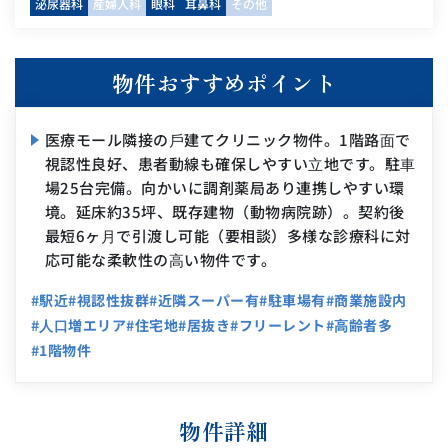
泌尿器科
産婦人科
眼科
耳鼻科
その他
物件おすすめポイント
医療モール隣接の⼾建てクリニック物件。1階路⾯で
視認性良好、患者動線も確保しやすい⽴地です。駐⾞
場25台完備。向かいに調剤薬局あり連携しやすい環
境。延床約35坪、既存建物（動物病院跡）。契約後
最短6ヶ⽉で引渡し可能（要相談）多様な診療科に対
応可能な柔軟性の⾼い物件です。
#駅近
#視認性抜群
#近隣スーパー有
#駐車場有
#商業施設内
#⼈⼝増エリア
#住宅地
#居抜き
#フリーレント
#⾼齢者多
#1階物件
物件詳細