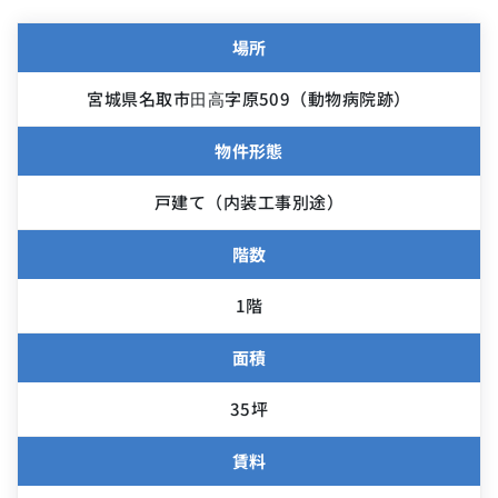
場所
宮城県名取市⽥⾼字原509（動物病院跡）
物件形態
戸建て（内装工事別途）
階数
1階
面積
35坪
賃料