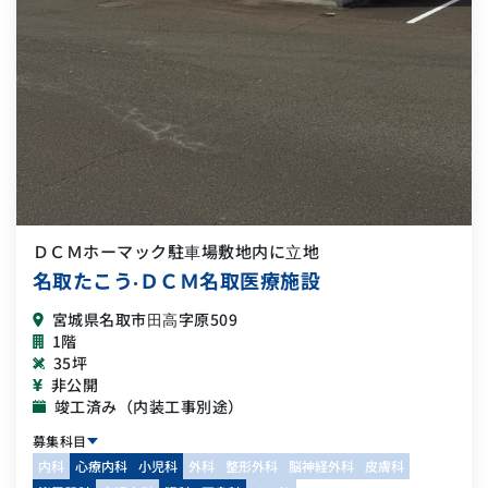
ＤＣＭホーマック駐⾞場敷地内に⽴地
名取たこう‧ＤＣＭ名取医療施設
宮城県名取市⽥⾼字原509
1階
35坪
非公開
竣工済み（内装工事別途）
募集科目
内科
心療内科
小児科
外科
整形外科
脳神経外科
皮膚科