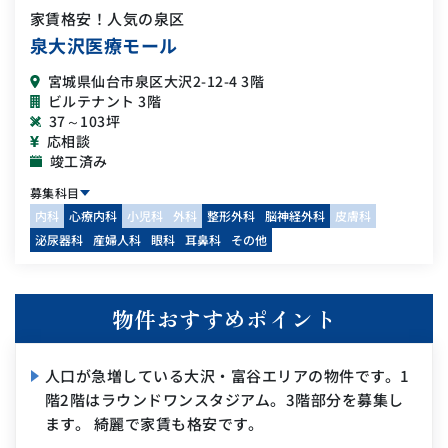
家賃格安！人気の泉区
泉大沢医療モール
宮城県仙台市泉区大沢2-12-4 3階
ビルテナント 3階
37～103坪
応相談
竣工済み
募集科目
内科
心療内科
小児科
外科
整形外科
脳神経外科
皮膚科
泌尿器科
産婦人科
眼科
耳鼻科
その他
物件おすすめポイント
人口が急増している大沢・富谷エリアの物件です。1
階2階はラウンドワンスタジアム。3階部分を募集し
ます。 綺麗で家賃も格安です。