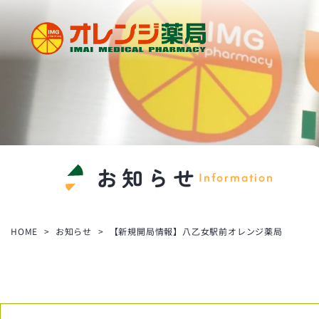
い
ま
い
メ
デ
ィ
カ
お知らせ
Information
ル
グ
ル
HOME
お知らせ
【新規開局情報】八乙女駅前オレンジ薬局
ー
プ
オ
レ
ン