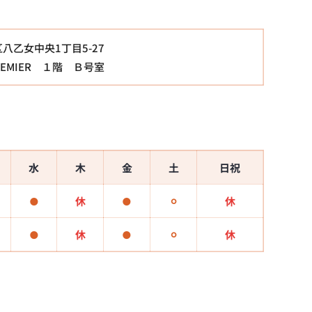
区八乙女中央1丁目5-27
EMIER １階 Ｂ号室
水
木
金
土
日祝
●
休
●
⚪︎
休
●
休
●
⚪︎
休