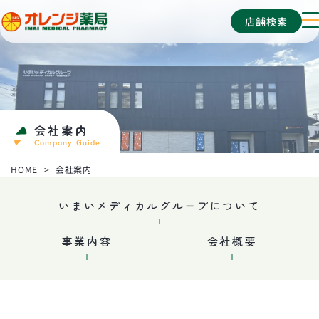
店舗検索
メ
い
ニ
ま
ュ
い
ー
メ
を
デ
開
ィ
会社案内
閉
Company Guide
カ
ル
HOME
会社案内
グ
ル
いまいメディカルグループについて
ー
プ
事業内容
会社概要
オ
レ
ン
ジ