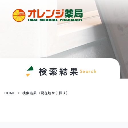
い
ま
い
メ
デ
ィ
カ
検索結果
Search
ル
グ
ル
HOME
検索結果（現在地から探す）
ー
プ
オ
レ
ン