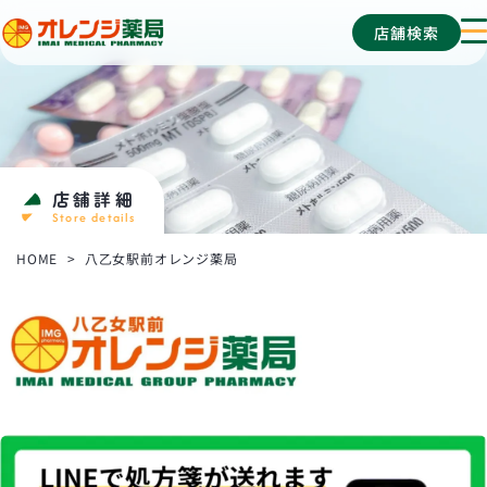
店舗検索
メ
い
ニ
ま
ュ
い
ー
メ
を
デ
開
ィ
店舗詳細
閉
Store details
カ
ル
HOME
八乙女駅前オレンジ薬局
グ
ル
ー
プ
オ
レ
ン
ジ