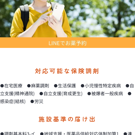
対応可能な保険調剤
●在宅医療 ●麻薬調剤 ●生活保護 ●小児慢性特定疾病 ●自
立支援(精神通院) ●自立支援(育成更生) ●被爆者一般疾病 ●
感染症(結核) ●労災
施設基準の届け出
●調剤基本料3-イ ●地域支援・医薬品供給対応体制加算1 ●連