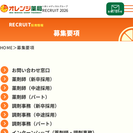
いまいメディカルグループ
RECRUIT
2026
メ
お問い合わせ
ニ
RECRUIT
採用情報
ュ
募集要項
ー
を
HOME
＞
募集要項
開
閉
お問い合わせ窓口
薬剤師（新卒採用）
薬剤師（中途採用）
薬剤師（パート）
調剤事務（新卒採用）
調剤事務（中途採用）
調剤事務（パート）
インターンシップ（薬剤師・調剤事務）