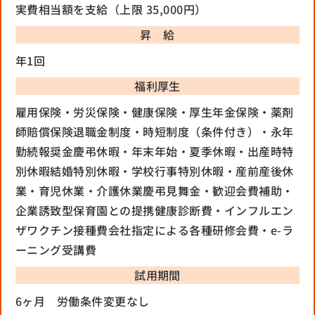
実費相当額を支給（上限 35,000円）
昇 給
年1回
福利厚生
雇用保険・労災保険・健康保険・厚生年金保険・薬剤
師賠償保険
退職金制度・時短制度（条件付き）・永年
勤続報奨金
慶弔休暇・年末年始・夏季休暇・出産時特
別休暇
結婚特別休暇・学校行事特別休暇・産前産後休
業・育児休業・介護休業
慶弔見舞金・歓迎会費補助・
企業誘致型保育園との提携
健康診断費・インフルエン
ザワクチン接種費
会社指定による各種研修会費・e-ラ
ーニング受講費
試用期間
6ヶ月 労働条件変更なし